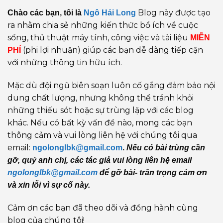
Blog này được tạo
Chào các bạn, tôi là
Ngô Hải Long
ra nhằm chia sẻ những kiến thức bổ ích về cuộc
sống, thủ thuật máy tính, công việc và tài liệu
MIỄN
(phi lợi nhuận) giúp các bạn dễ dàng tiếp cận
PHÍ
với những thông tin hữu ích.
Mặc dù đội ngũ biên soạn luôn cố gắng đảm bảo nội
dung chất lượng, nhưng không thể tránh khỏi
những thiếu sót hoặc sự trùng lặp với các blog
khác. Nếu có bất kỳ vấn đề nào, mong các bạn
thông cảm và vui lòng liên hệ với chúng tôi qua
email:
ngolonglbk@gmail.com
.
Nếu có bài trùng cần
gỡ, quý anh chị, các tác giả vui lòng liên hệ email
ngolonglbk@gmail.com
để gỡ bài- trân trọng cám ơn
và xin lỗi vì sự cố này.
Cảm ơn các bạn đã theo dõi và đồng hành cùng
blog của chúng tôi!