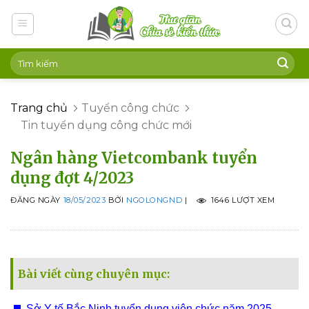
Skip
to
content
Trang chủ
Tuyển công chức
Tin tuyển dụng công chức mới
Ngân hàng Vietcombank tuyển
dụng đợt 4/2023
ĐĂNG NGÀY
18/05/2023
BỞI
NGOLONGND
|
1646 LƯỢT XEM
Bài viết cùng chuyên mục:
Sở Y tế Bắc Ninh tuyển dụng viên chức năm 2025