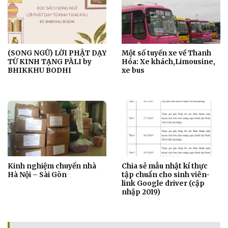
(SONG NGỮ) LỜI PHẬT DẠY
Một số tuyến xe về Thanh
TỪ KINH TẠNG PĀLI by
Hóa: Xe khách,Limousine,
BHIKKHU BODHI
xe bus
Kinh nghiệm chuyển nhà
Chia sẻ mẫu nhật kí thực
Hà Nội – Sài Gòn
tập chuẩn cho sinh viên-
link Google driver (cập
nhập 2019)