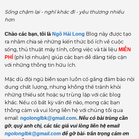
Sống chậm lại - nghĩ khác đi - yêu thương nhiều
hơn
Blog này được tạo
Chào các bạn, tôi là
Ngô Hải Long
ra nhằm chia sẻ những kiến thức bổ ích về cuộc
sống, thủ thuật máy tính, công việc và tài liệu
MIỄN
(phi lợi nhuận) giúp các bạn dễ dàng tiếp cận
PHÍ
với những thông tin hữu ích.
Mặc dù đội ngũ biên soạn luôn cố gắng đảm bảo nội
dung chất lượng, nhưng không thể tránh khỏi
những thiếu sót hoặc sự trùng lặp với các blog
khác. Nếu có bất kỳ vấn đề nào, mong các bạn
thông cảm và vui lòng liên hệ với chúng tôi qua
email:
ngolonglbk@gmail.com
.
Nếu có bài trùng cần
gỡ, quý anh chị, các tác giả vui lòng liên hệ email
ngolonglbk@gmail.com
để gỡ bài- trân trọng cám ơn