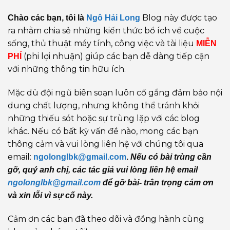
Blog này được tạo
Chào các bạn, tôi là
Ngô Hải Long
ra nhằm chia sẻ những kiến thức bổ ích về cuộc
sống, thủ thuật máy tính, công việc và tài liệu
MIỄN
(phi lợi nhuận) giúp các bạn dễ dàng tiếp cận
PHÍ
với những thông tin hữu ích.
Mặc dù đội ngũ biên soạn luôn cố gắng đảm bảo nội
dung chất lượng, nhưng không thể tránh khỏi
những thiếu sót hoặc sự trùng lặp với các blog
khác. Nếu có bất kỳ vấn đề nào, mong các bạn
thông cảm và vui lòng liên hệ với chúng tôi qua
email:
ngolonglbk@gmail.com
.
Nếu có bài trùng cần
gỡ, quý anh chị, các tác giả vui lòng liên hệ email
ngolonglbk@gmail.com
để gỡ bài- trân trọng cám ơn
và xin lỗi vì sự cố này.
Cảm ơn các bạn đã theo dõi và đồng hành cùng