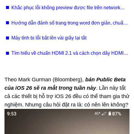
Khắc phục lỗi không preview được file trên network
shared drive hoặc local drive
Hướng dẫn đánh số trang trong word đơn giản, chuẩn
xác (kèm video)
Máy tính bị lỗi bật lên vài giây lại tắt
Tìm hiểu về chuẩn HDMI 2.1 và cách chọn dây HDMI
2.1
Theo Mark Gurman (Bloomberg),
bản Public Beta
của iOS 26 sẽ ra mắt trong tuần này
. Lần này tất
cả các thiết bị hỗ trợ iOS 26 đều có thể tham gia thử
nghiệm. Nhưng câu hỏi đặt ra là: có nên lên không?