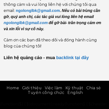
thông cảm và vui lòng liên hệ với chúng tôi qua
email:
ngolonglbk@gmail.com
.
Nếu có bài trùng cần
gỡ, quý anh chị, các tác giả vui lòng liên hệ email
ngolonglbk@gmail.com
để gỡ bài- trân trọng cám ơn
và xin lỗi vì sự cố này.
Cảm ơn các bạn đã theo dõi và đồng hành cùng
blog của chúng tôi!
Liên hệ quảng cáo - mua
backlink
tại đây
Home
Giới thiệu
Việc làm
Kỹ thuật
Chia sẻ
Tuyển công chức
English
(function($) { $(document).ready(function() { $('header