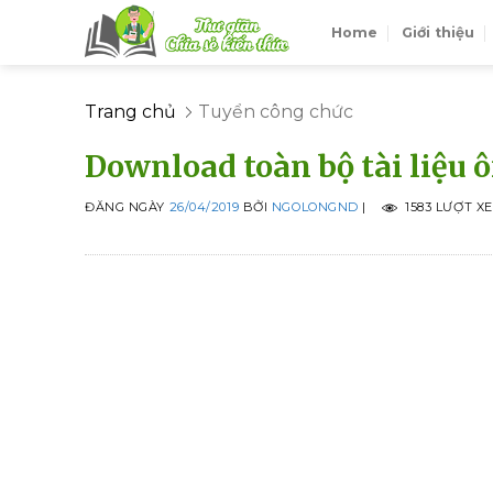
Skip
Home
Giới thiệu
to
content
Trang chủ
Tuyển công chức
Download toàn bộ tài liệu 
ĐĂNG NGÀY
26/04/2019
BỞI
NGOLONGND
|
1583 LƯỢT X