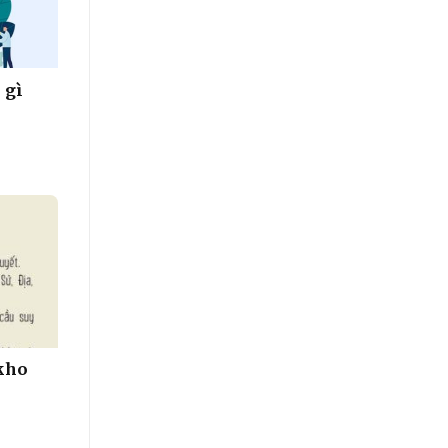
 gì
 kho