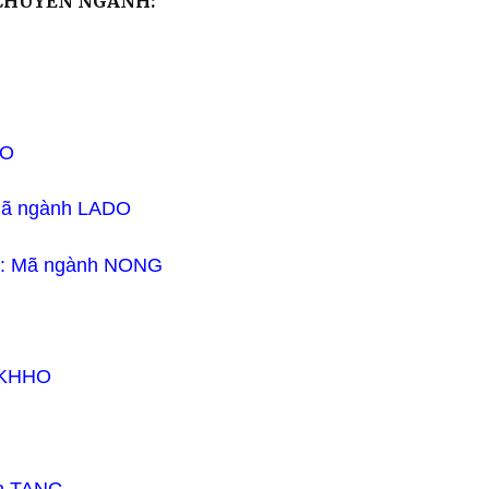
Ụ CHUYÊN NGÀNH:
O​
Mã ngành LADO​
n: Mã ngành NONG​
 KHHO​