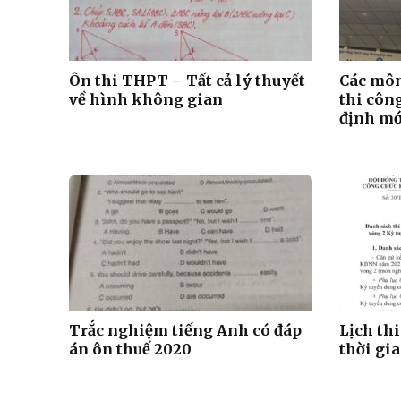
Ôn thi THPT – Tất cả lý thuyết
Các môn
về hình không gian
thi côn
định mớ
Trắc nghiệm tiếng Anh có đáp
Lịch th
án ôn thuế 2020
thời gia