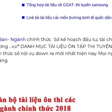
Tổng hợp tài liệu về GSAT- thi tuyển samsung
Link tải tài liệu các môn trường kinh tế quốc dâ
- Ban- Ngành
chính thức ​ Sở kế hoạch đầu tư, tài ch
hương …v,v* DANH MỤC TÀI LIỆU ÔN TẬP THI TUYỂN
 thức sở nội vụ down ra mới nhất hiện nay. Mọi n
àng.