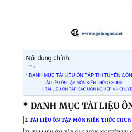
Nội dung chính:
​* DANH MỤC TÀI LIỆU ÔN TẬP THI TUYỂN C
I. TÀI LIỆU ÔN TẬP MÔN KIẾN THỨC CHUNG​
II. TÀI LIỆU ÔN TẬP CÁC MÔN NGHIỆP VỤ CHUY
​* DANH MỤC TÀI LIỆU 
I.
TÀI LIỆU ÔN TẬP MÔN KIẾN THỨC CHUN