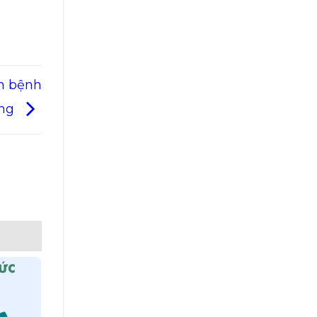
án bệnh
ung