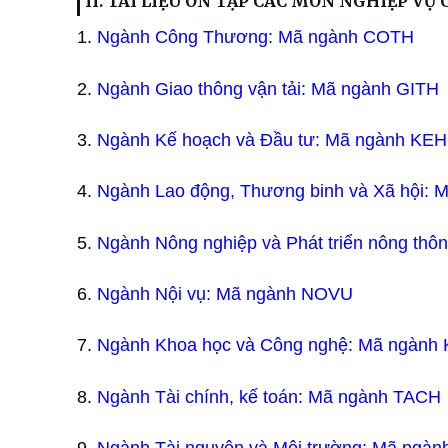
II. TÀI LIỆU ÔN TẬP CÁC MÔN NGHIỆP V
1.
Ngành Công Thương: Mã ngành COTH​
2.
Ngành Giao thông vận tải: Mã ngành GITH​
3.
Ngành Kế hoạch và Đầu tư: Mã ngành KEH
4.
Ngành Lao động, Thương binh và Xã hội: 
5.
Ngành Nông nghiệp và Phát triển nông thô
6.
Ngành Nội vụ: Mã ngành NOVU​
7.
Ngành Khoa học và Công nghệ: Mã ngành
8.
Ngành Tài chính, kế toán: Mã ngành TACH​