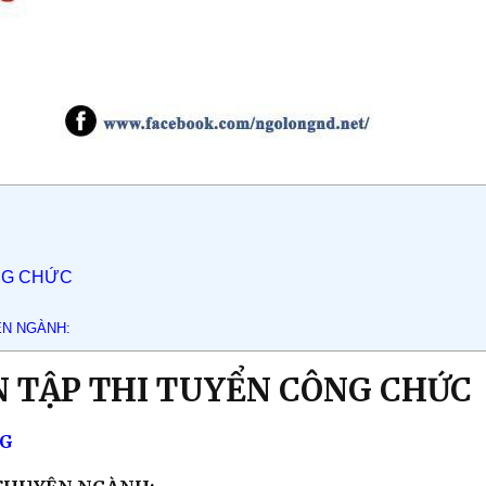
ÔNG CHỨC
ÊN NGÀNH:
ÔN TẬP THI TUYỂN CÔNG CHỨC
G​