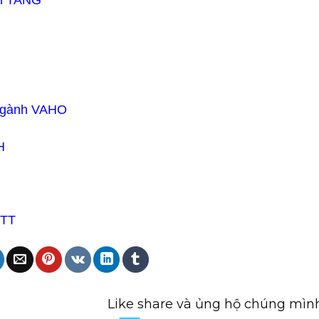
h TANG​
ngành VAHO​
​
TT​
Like share và ủng hộ chúng mìn