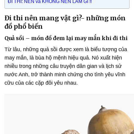
ĐI THI: NÊN và KHÔNG NÊN LÀM GÌ ‼️
Đi thi nên mang vật gì?- những món
đồ phổ biến
Quả sồi – món đồ đem lại may mắn khi đi thi
Từ lâu, những quả sồi được xem là biểu tượng của
may mắn, là bùa hộ mệnh hiệu quả. Nó xuất hiện
nhiều trong những câu truyện dân gian và lịch sử
nước Anh, trở thành minh chứng cho tình yêu vĩnh
cữu của các cặp đôi yêu nhau.