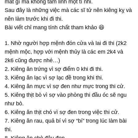
mất gì mà không tâm linh một tí nhỉ.
Sau đây là những việc mà các sĩ tử nên kiêng kỵ và
nên làm trước khi đi thi.
Bài viết chỉ mang tính chất tham khảo 😆
1. Nhờ người hợp mệnh đón cửa và lai đi thi (2k2
mệnh mộc, hợp với mệnh thủy là các em 2k4 và
2k6 cũng được nhé…)
2. Kiêng ăn trứng vì sợ điểm 0 khi đi thi.
3. Kiêng ăn lạc vì sợ lạc đề trong khi thi.
4. Kiêng ăn mực vì sợ đen như mực trong thi cử.
5. Kiêng thịt bò vì sợ vào phòng thi đầu óc sẽ ngu
như bò.
6. Kiêng ăn thịt chó vì sợ đen trong việc thi cử.
7. Kiêng ăn rau, quả bí vì sợ “bí” trong lúc làm bài
thi.
8. Kiêng ăn chè đậu đen.