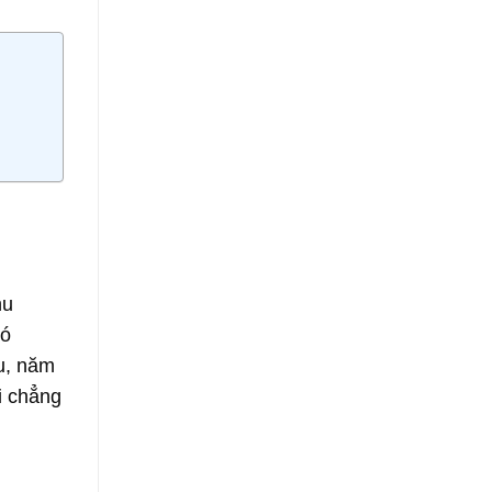
hu
nó
u, năm
ại chẳng