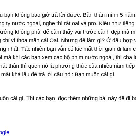
iều bạn không bao giờ trả lời được. Bản thân mình 5 nă
 ty nước ngoài, nghe thì rất oai và pro. Kiểu như tiếng
 sướng không phải để cảm thấy vui trước cảnh đẹp mà m
chỉ vì thỏa mãn cái Oai. Nhưng để làm gì? Ở đâu hợp v
g nhất. Tấc nhiên bạn vẫn có lúc mất thời gian đi làm ch
ỏi mà khi các bạn xem các bộ phim nước ngoài, thì cha 
Nhất thân thì quen nó là phương thức của nhiều năm tiếp
ất khá lâu để trả lời câu hỏi: Bạn muốn cái gì.
muốn cái gì. Thì các bạn đọc thêm những bài này để đi 
ogle