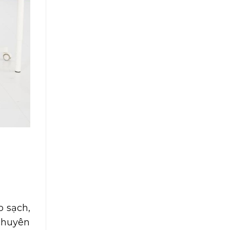
o sạch,
chuyên