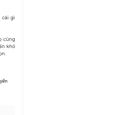
 cái gì
họ cũng
vấn khó
ọn.
uyển