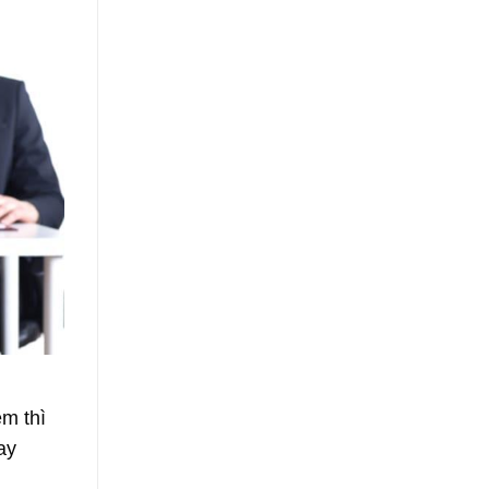
ệm thì
ay