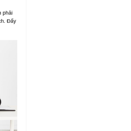
n phải
ch. Đấy