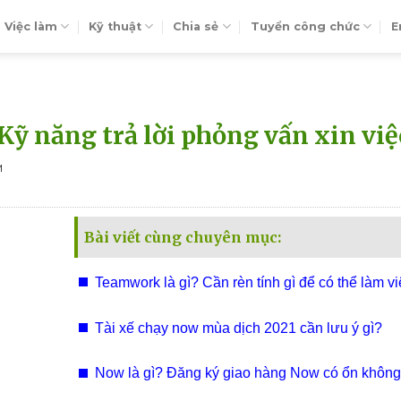
Việc làm
Kỹ thuật
Chia sẻ
Tuyển công chức
E
ỹ năng trả lời phỏng vấn xin việ
M
Bài viết cùng chuyên mục:
Teamwork là gì? Cần rèn tính gì để có thể làm vi
teamwork tốt?
Tài xế chạy now mùa dịch 2021 cần lưu ý gì?
Now là gì? Đăng ký giao hàng Now có ổn khôn