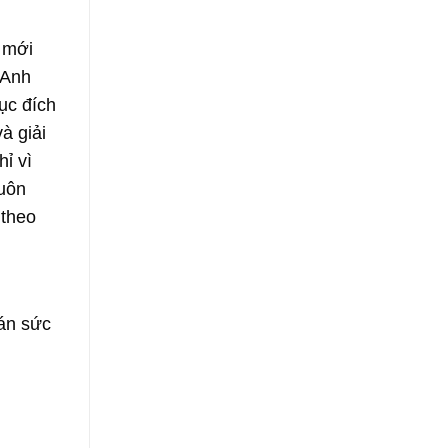
m mới
 Anh
ục đích
à giải
ỉ vì
luôn
 theo
bán sức