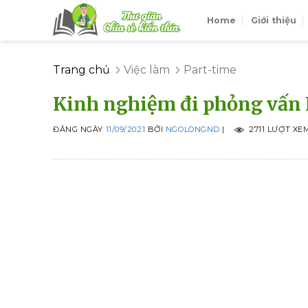
Skip
Home
Giới thiệu
to
content
Trang chủ
Việc làm
Part-time
Kinh nghiệm đi phỏng vấn K
ĐĂNG NGÀY
11/09/2021
BỞI
NGOLONGND
|
2711 LƯỢT XE