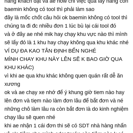
hàng khách đặt và ae now chỉ việc qua lấy hàng còn
baemin không có tool thì phải làm sao
đây là mốc chốt câu hỏi ok baemin không có tool thì
chúng ta đi đc nhiều đơn 1 lúc bù lại cái tool đó
và ở đây ae nhé mik hay chạy khu vực nào thì mình
sẽ lấy đó là 1 khu hay chạy không qua khu khác nhé
VÍ DỤ ĐA KAO TÂN ĐỊNH BẾN NGHÉ
MÌNH CHAY KHU NÀY LÊN SẼ K BAO GIỜ QUA
KHU KHÁC)
vì khi ae qua khu khác không quen quán rất dễ ăn
xương
ok và ae chạy xe nhớ để ý khung giờ tiem nào hay
lên đơn và tiẹm nào làm đơn lâu để bắt đơn và né
những chô làm lâu ra còn bắt đơn là do kinh nghiệm
chạy lâu sẽ quen nhé
khi ae nhận 1 cái đơn thi sẽ có SDT nhà hàng nhấn