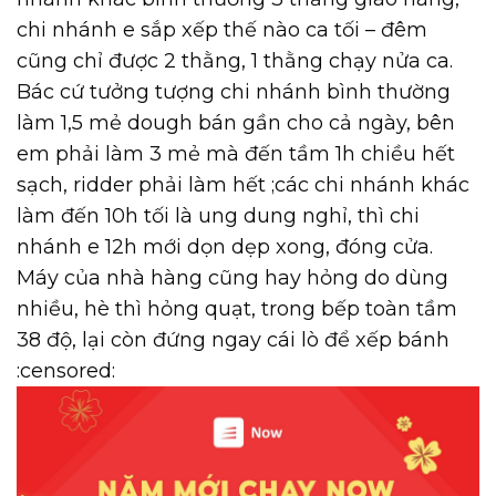
chi nhánh e sắp xếp thế nào ca tối – đêm
cũng chỉ được 2 thằng, 1 thằng chạy nửa ca.
Bác cứ tưởng tượng chi nhánh bình thường
làm 1,5 mẻ dough bán gần cho cả ngày, bên
em phải làm 3 mẻ mà đến tầm 1h chiều hết
sạch, ridder phải làm hết ;các chi nhánh khác
làm đến 10h tối là ung dung nghỉ, thì chi
nhánh e 12h mới dọn dẹp xong, đóng cửa.
Máy của nhà hàng cũng hay hỏng do dùng
nhiều, hè thì hỏng quạt, trong bếp toàn tầm
38 độ, lại còn đứng ngay cái lò để xếp bánh
:censored: