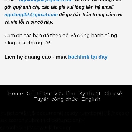
gỡ, quý anh chị, các tác giả vui lòng liên hệ email
ngolonglbk@gmail.com
để gỡ bài- trân trọng cám ơn
và xin lỗi vì sự cố này.
Cảm ơn các bạn đã theo dõi và đồng hành cùng
blog của chúng tôi!
Liên hệ quảng cáo - mua
backlink
tại đây
Home
Giới thiệu
Việc làm
Kỹ thuật
Chia sẻ
Tuyển công chức
English
(function($) { $(document).ready(function() { $('header
.ux-search-submit').click(function() {
console.log('Moew'); $('header