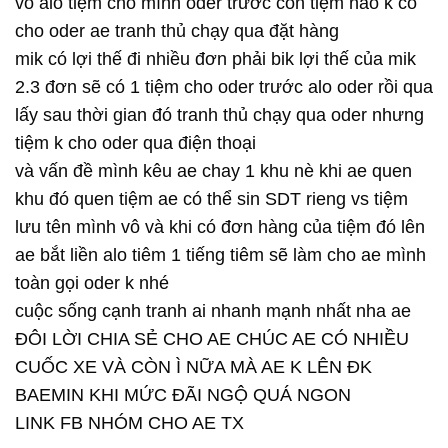
vô alo tiệm cho mình oder trước còn tiệm nào k có
cho oder ae tranh thủ chạy qua đặt hàng
mik có lợi thế đi nhiều đơn phải bik lợi thế của mik
2.3 đơn sẽ có 1 tiệm cho oder trước alo oder rồi qua
lấy sau thời gian đó tranh thủ chạy qua oder nhưng
tiệm k cho oder qua điện thoại
và vấn đề mình kêu ae chay 1 khu nè khi ae quen
khu đó quen tiệm ae có thể sin SDT rieng vs tiệm
lưu tên mình vô và khi có đơn hàng của tiệm đó lên
ae bắt liền alo tiêm 1 tiếng tiêm sẽ làm cho ae mình
toàn gọi oder k nhé
cuộc sống cạnh tranh ai nhanh mạnh nhất nha ae
ĐÔI LỜI CHIA SẺ CHO AE CHÚC AE CÓ NHIỀU
CUỐC XE VÀ CÒN Ì NỮA MÀ AE K LÊN ĐK
BAEMIN KHI MỨC ĐÃI NGỘ QUÁ NGON
LINK FB NHÓM CHO AE TX