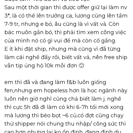
Sau một thời gian thì được offer giữ lại làm nv
3*, là có thể lên trưởng ca, lương cũng lên tầm
7-9 tr, nhưng e bỏ, âu cũng là vì vất vả. Còn
bác muôn gắn bó, thì phải tìm xem công việc
của mình nó có gì vui để mà còn cố gắng.
E ít khi đặt ship, nhưng mà cũng vì đã từng
làm cái nghề đấy rồi, biết vất vả, nên free ship
vẫn tip ủng hộ 10k mỗi đơn 🙂
em thì đã và đang làm f&b luôn giống
fen,nhưng em hopeless hơn là học ngành này
luôn nên giờ nghĩ cũng chả biết làm j. nghề
thì cực 5h đã đi làm có khi 6-7h tối mới xong
mà lương thì bèo bọt ~6 củ.có đợt cũng chạy
thử shipper nói chung thu nhập/ công sức thì
cao hơn nhưng lại ko ổn định. đang định du