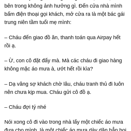
bên trong không ảnh hưởng gì. Đến cửa nhà mình
bấm điện thoại gọi khách, mở cửa ra là một bác gái
trung niên tầm tuổi mẹ mình:
– Cháu đến giao đồ ăn, thanh toán qua Airpay hết
rồi ạ.
– Ừ, con cô đặt đấy mà. Mà các cháu đi giao hàng
không mặc áo mưa à, ướt hết rồi kìa?
– Dạ vâng sợ khách chờ lâu, cháu tranh thủ đi luôn
nên chưa kịp mua. Cháu gửi cô đồ ạ.
– Cháu đợi tý nhé
Nói xong cô đi vào trong nhà lấy một chiếc áo mưa
đưa cho mình, là một chiếc áo mưa dày dặn hẳn hoi