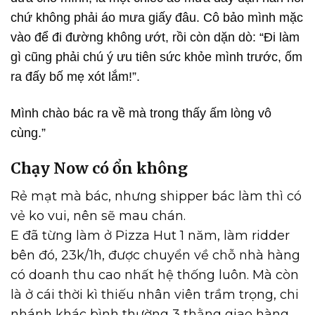
chứ không phải áo mưa giấy đâu. Cô bảo mình mặc
vào để đi đường không ướt, rồi còn dặn dò: “Đi làm
gì cũng phải chú ý ưu tiên sức khỏe mình trước, ốm
ra đấy bố mẹ xót lắm!”.
Mình chào bác ra về mà trong thấy ấm lòng vô
cùng.”
Chạy Now có ổn không
Rẻ mạt mà bác, nhưng shipper bác làm thì có
vẻ ko vui, nên sẽ mau chán.
E đã từng làm ở Pizza Hut 1 năm, làm ridder
bên đó, 23k/1h, được chuyển về chỗ nhà hàng
có doanh thu cao nhất hệ thống luôn. Mà còn
là ở cái thời kì thiếu nhân viên trầm trọng, chi
nhánh khác bình thường 3 thằng giao hàng,