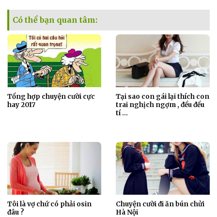
Có thể bạn quan tâm:
Tổng hợp chuyện cười cực
Tại sao con gái lại thích con
hay 2017
trai nghịch ngợm , đểu đểu
tí …
Tôi là vợ chứ có phải osin
Chuyện cười đi ăn bún chửi
đâu ?
Hà Nội