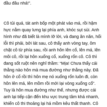
đầu đâu
nhá!”.
Cô tủi quá, tát anh bốp một phát vào má, rồi hậm
hực nằm quay lưng lại phía anh, khóc sụt sùi. Anh
hình như đã biết là mình lỡ lời, và đang ăn năn, hối
lỗi thì phải, bởi lát sau, cô thấy anh vòng tay, ôm
chặt cô từ phía sau, rồi anh hôn lên cổ, lên má, lên
môi cô, rồi lại hôn xuống cổ, xuống rốn cô. Cô thì
đang sốt ruột nên nghĩ thầm: “Mịa! Chưa thấy cái
thằng nào hôn mà mua đường như thằng này. Đã
hôn ở cổ rồi thì hôn mẹ nó xuống rốn luôn đi, còn
hôn lên má, lên mồm rồi mới lại vòng xuống cổ”.
Tuy là hôn mua đường như thế, nhưng được cái
anh lại tiếp cận đến khu vực trung tâm khá nhanh,
khiến cô thi thoảng lại há mồm kêu thất thanh. Cô