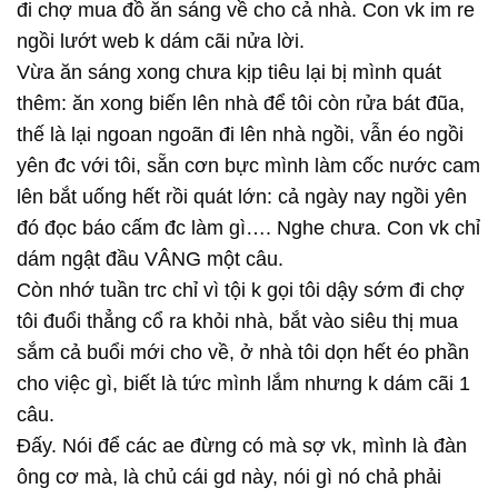
đi chợ mua đồ ăn sáng về cho cả nhà. Con vk im re
ngồi lướt web k dám cãi nửa lời.
Vừa ăn sáng xong chưa kịp tiêu lại bị mình quát
thêm: ăn xong biến lên nhà để tôi còn rửa bát đũa,
thế là lại ngoan ngoãn đi lên nhà ngồi, vẫn éo ngồi
yên đc với tôi, sẵn cơn bực mình làm cốc nước cam
lên bắt uống hết rồi quát lớn: cả ngày nay ngồi yên
đó đọc báo cấm đc làm gì…. Nghe chưa. Con vk chỉ
dám ngật đầu VÂNG một câu.
Còn nhớ tuần trc chỉ vì tội k gọi tôi dậy sớm đi chợ
tôi đuổi thẳng cổ ra khỏi nhà, bắt vào siêu thị mua
sắm cả buổi mới cho về, ở nhà tôi dọn hết éo phần
cho việc gì, biết là tức mình lắm nhưng k dám cãi 1
câu.
Đấy. Nói để các ae đừng có mà sợ vk, mình là đàn
ông cơ mà, là chủ cái gd này, nói gì nó chả phải