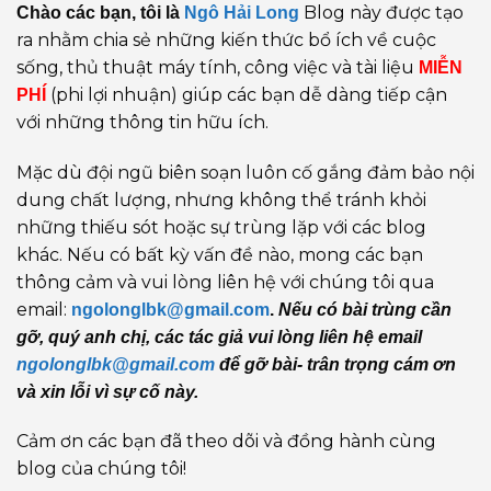
Blog này được tạo
Chào các bạn, tôi là
Ngô Hải Long
ra nhằm chia sẻ những kiến thức bổ ích về cuộc
sống, thủ thuật máy tính, công việc và tài liệu
MIỄN
(phi lợi nhuận) giúp các bạn dễ dàng tiếp cận
PHÍ
với những thông tin hữu ích.
Mặc dù đội ngũ biên soạn luôn cố gắng đảm bảo nội
dung chất lượng, nhưng không thể tránh khỏi
những thiếu sót hoặc sự trùng lặp với các blog
khác. Nếu có bất kỳ vấn đề nào, mong các bạn
thông cảm và vui lòng liên hệ với chúng tôi qua
email:
ngolonglbk@gmail.com
.
Nếu có bài trùng cần
gỡ, quý anh chị, các tác giả vui lòng liên hệ email
ngolonglbk@gmail.com
để gỡ bài- trân trọng cám ơn
và xin lỗi vì sự cố này.
Cảm ơn các bạn đã theo dõi và đồng hành cùng
blog của chúng tôi!