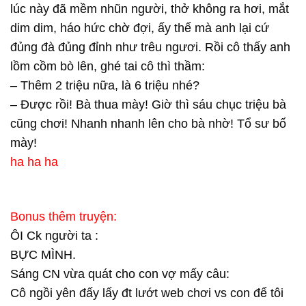
lúc này đã mềm nhũn người, thở không ra hơi, mắt
dim dim, háo hức chờ đợi, ấy thế mà anh lại cứ
đủng đà đủng đỉnh như trêu ngươi. Rồi cô thấy anh
lồm cồm bò lên, ghé tai cô thì thầm:
– Thêm 2 triệu nữa, là 6 triệu nhé?
– Được rồi! Bà thua mày! Giờ thì sáu chục triệu bà
cũng chơi! Nhanh nhanh lên cho bà nhờ! Tổ sư bố
mày!
ha ha ha
Bonus thêm truyện:
ÔI Ck người ta :
BỰC MÌNH.
Sáng CN vừa quát cho con vợ mấy câu:
Cô ngồi yên đấy lấy đt lướt web chơi vs con để tôi