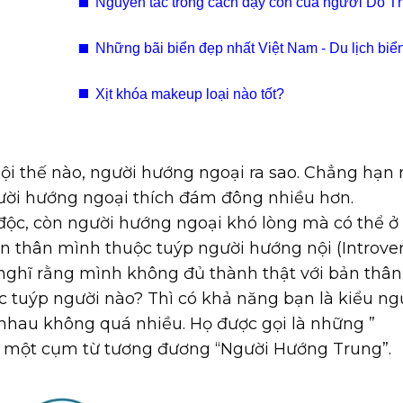
Nguyên tắc trong cách dạy con của người Do T
Những bãi biển đẹp nhất Việt Nam - Du lịch biển
Nam
Xịt khóa makeup loại nào tốt?
ội thế nào, người hướng ngoại ra sao. Chẳng hạn 
ười hướng ngoại thích đám đông nhiều hơn.
độc, còn người hướng ngoại khó lòng mà có thể ở
ản thân mình thuộc tuýp người hướng nội (Introver
 nghĩ rằng mình không đủ thành thật với bản thân
 tuýp người nào? Thì có khả năng bạn là kiểu ngư
 nhau không quá nhiều. Họ được gọi là những ”
g một cụm từ tương đương “Người Hướng Trung”.