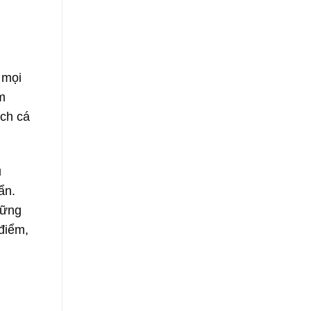
 mọi
m
ích cá
u
ẩn.
hững
điểm,