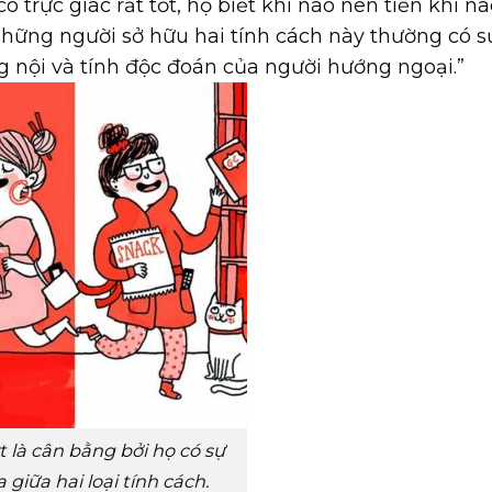
 trực giác rất tốt, họ biết khi nào nên tiến khi n
“những người sở hữu hai tính cách này thường có s
 nội và tính độc đoán của người hướng ngoại.”
 là cân bằng bởi họ có sự
 giữa hai loại tính cách.