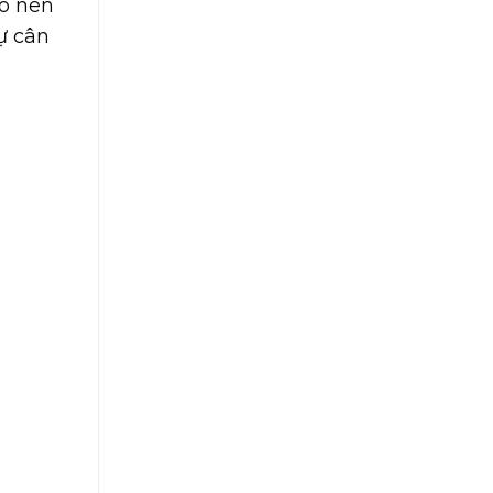
ào nên
ự cân