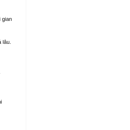
i gian
 lâu.
.
i