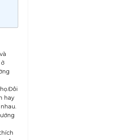
 và
 ở
ường
 họ.Đôi
n hay
 nhau.
hướng
thích