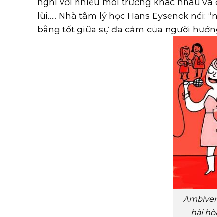
nghi với nhiều môi trường khác nhau và có
lùi….. Nhà tâm lý học Hans Eysenck nói: 
bằng tốt giữa sự đa cảm của người hướng
Ambivert
hài hòa