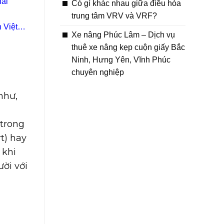
hái
Có gì khác nhau giữa điều hòa
trung tâm VRV và VRF?
 Việt
Xe nâng Phúc Lâm – Dịch vụ
thuê xe nâng kẹp cuộn giấy Bắc
Ninh, Hưng Yên, Vĩnh Phúc
chuyên nghiệp
như,
 trong
t) hay
 khi
ời với