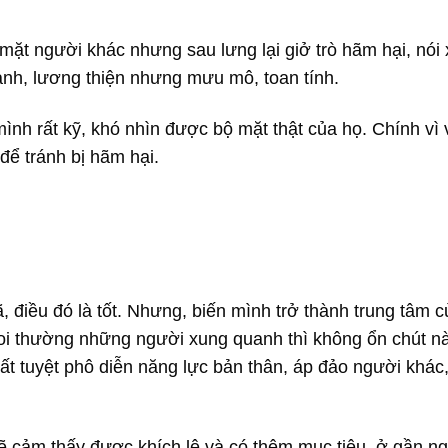
mặt người khác nhưng sau lưng lại giở trò hãm hại, nói
ành, lương thiện nhưng mưu mô, toan tính.
h rất kỹ, khó nhìn được bộ mặt thật của họ. Chính vì 
 để tránh bị hãm hại.
, điều đó là tốt. Nhưng, biến mình trở thành trung tâm c
 coi thường những người xung quanh thì không ổn chút n
ất tuyệt phô diễn năng lực bản thân, áp đảo người khác
 sẽ cảm thấy được khích lệ và có thêm mục tiêu, ở gần n