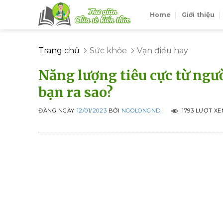
Skip
Home
Giới thiệu
to
content
Trang chủ
Sức khỏe
Vạn điều hay
Năng lượng tiêu cực từ ngư
bạn ra sao?
ĐĂNG NGÀY
12/01/2023
BỞI
NGOLONGND
|
1793 LƯỢT X