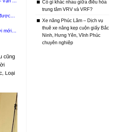
 Vận tải
Có gì khác nhau giữa điều hòa
trung tâm VRV và VRF?
 được
Xe nâng Phúc Lâm – Dịch vụ
thuê xe nâng kẹp cuộn giấy Bắc
ời mới
Ninh, Hưng Yên, Vĩnh Phúc
chuyên nghiệp
u cũng
ời
c, Loại