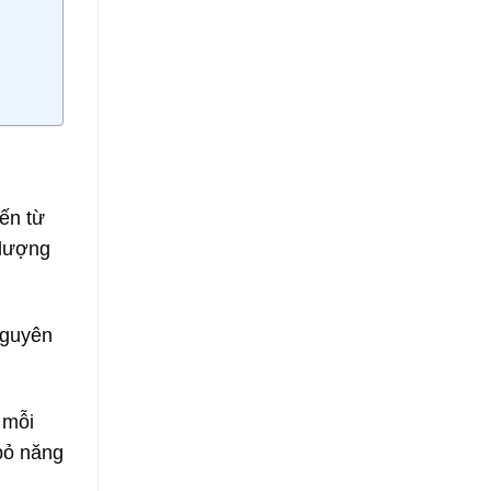
đến từ
 lượng
nguyên
 mỗi
 bỏ năng