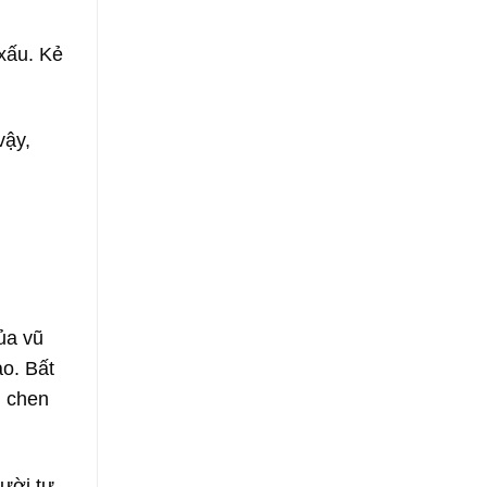
 xấu. Kẻ
vậy,
ủa vũ
ào. Bất
, chen
gười tự