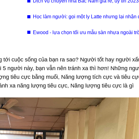
Dịch vụ chuyển nhà Bắc Nam giá rẻ, uy tín 2023-
Nam Long
Học làm người: gọi một ly Latte nhưng lại nhận
một ly Matcha.
Ewood - lựa chọn tối ưu mẫu sàn nhựa ngoài tr
nhất 2023
 tới cuộc sống của bạn ra sao? Người tốt hay người xấ
ới 5 người này, bạn vẫn nên tránh xa thì hơn! Những ngư
ng tiêu cực bằng muối, Năng lượng tích cực và tiêu cự
ánh xa năng lượng tiêu cực, Năng lượng tiêu cực là gì