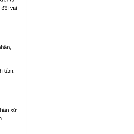
 đôi vai
nhân,
h tâm,
nhân xử
n