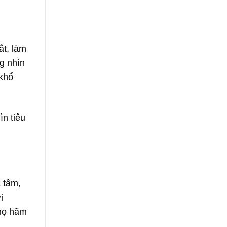
ắt, làm
g nhìn
 khổ
ìn tiêu
 tâm,
i
 họ hãm