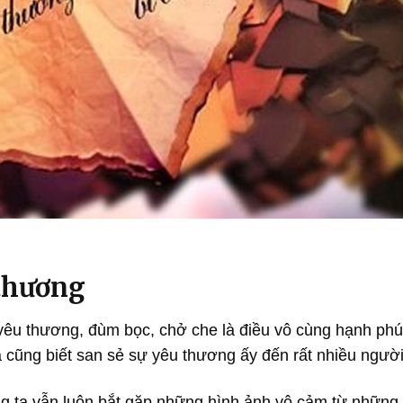
 thương
 yêu thương, đùm bọc, chở che là điều vô cùng hạnh ph
 cũng biết san sẻ sự yêu thương ấy đến rất nhiều ngườ
g ta vẫn luôn bắt gặp những hình ảnh vô cảm từ những