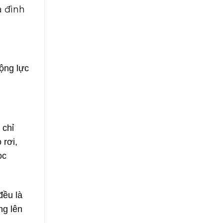
a đình
động lực
 chỉ
 rơi,
ọc
đều là
ng lên