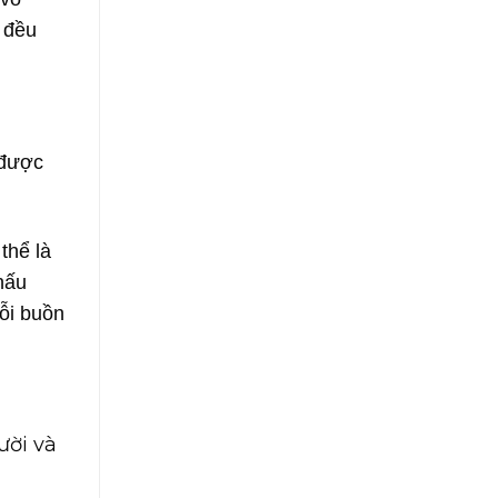
 đều
 được
thể là
nấu
nỗi buồn
ười và