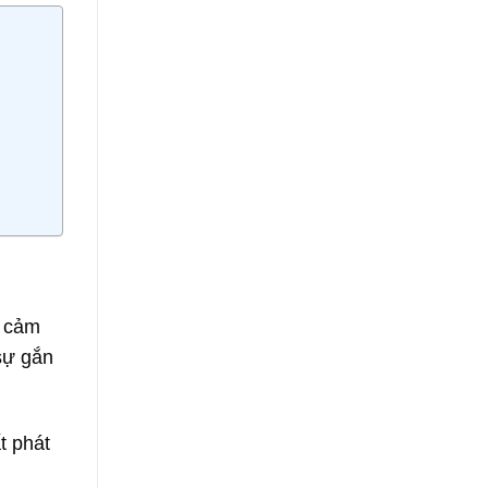
n cảm
sự gắn
t phát