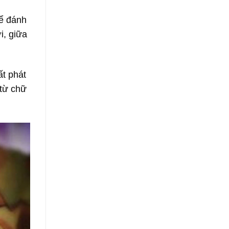
hể đánh
i, giữa
ất phát
 từ chữ