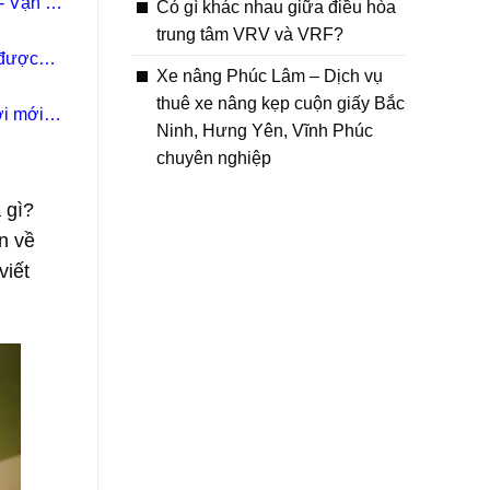
 Vận tải
Có gì khác nhau giữa điều hòa
trung tâm VRV và VRF?
 được
Xe nâng Phúc Lâm – Dịch vụ
thuê xe nâng kẹp cuộn giấy Bắc
ời mới
Ninh, Hưng Yên, Vĩnh Phúc
chuyên nghiệp
 gì?
n về
viết