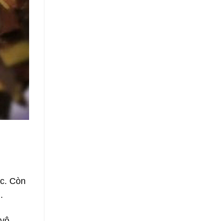
úc. Còn
i.
 vô