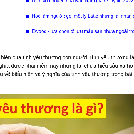
Dịch vụ chuyển nhà Bắc Nam giá rẻ, uy tín 2023-
Nam Long
Học làm người: gọi một ly Latte nhưng lại nhận
một ly Matcha.
Ewood - lựa chọn tối ưu mẫu sàn nhựa ngoài tr
nhất 2023
hiện của tình yêu thương con người.Tình yêu thương là
nghĩa được khái niệm này nhưng lại chưa hiểu sâu xa hơ
 về biểu hiện và ý nghĩa của tình yêu thương trong bài 