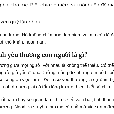
 bà, cha mẹ. Biết chia sẻ niềm vui nỗi buồn để gi
 yêu quý lẫn nhau.
 quan trọng. Nó không chỉ mang đến niềm vui mà còn là 
ọi khó khăn, hoạn nạn.
h yêu thương con người là gì?
ương giữa mọi người với nhau là không thể thiếu. Có thể
gười già yếu đi qua đường, nâng đỡ những em bé bị bỏ
có công ăn việc làm…Đó là sự yêu thương, là sự đùm b
ột rà nhưng lại có tấm lòng lương thiện, biết sẻ chia.
t hạnh hay sự quan tâm chia sẻ về vật chất, tinh thần 
thương. Ngoài ra sự yêu thương còn nằm ở việc dám đứ