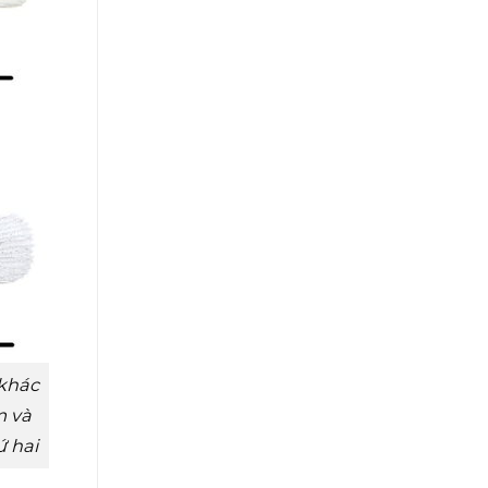
 khác
m và
ứ hai