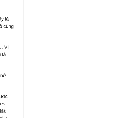
ây là
vô cùng
. Vì
 là
 nở
hước
hes
đất