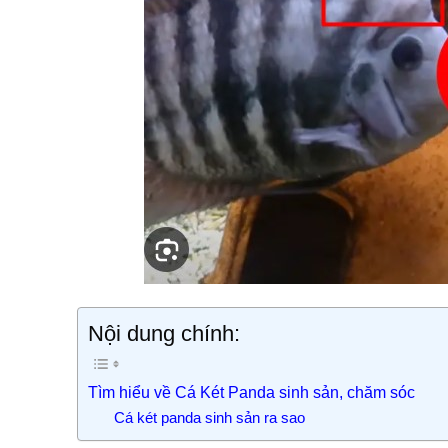
Nội dung chính:
Tìm hiểu về Cá Két Panda sinh sản, chăm sóc
Cá két panda sinh sản ra sao