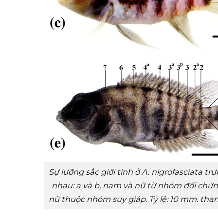
Sự lưỡng sắc giới tính ở A. nigrofasciata t
nhau: a và b, nam và nữ từ nhóm đối chứn
nữ thuộc nhóm suy giáp. Tỷ lệ: 10 mm. thanh 