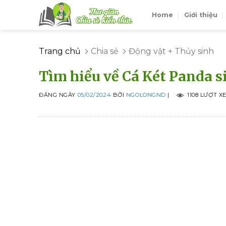
Skip
Home
Giới thiệu
to
content
Trang chủ
Chia sẻ
Động vật + Thủy sinh
Tìm hiểu về Cá Két Panda s
ĐĂNG NGÀY
05/02/2024
BỞI
NGOLONGND
|
1108 LƯỢT X