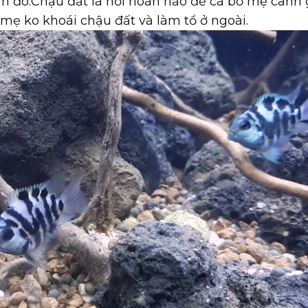
ần đó.Chậu đất là nơi hoàn hảo để cá bố mẹ canh 
 mẹ ko khoái chậu đất và làm tổ ở ngoài.