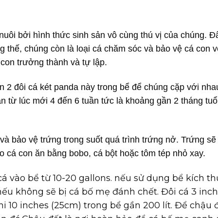
nuôi bởi hình thức sinh sản vô cùng thú vị của chúng. Đ
g thế, chúng còn là loại cá chăm sóc và bảo vệ cá con 
 con trưởng thành và tự lập.
n 2 đôi cá két panda này trong bể để chúng cặp với nhau
ản từ lúc mới 4 đến 6 tuần tức là khoảng gần 2 tháng tuổi
và bảo vệ trứng trong suốt quá trình trứng nở. Trứng sẽ
ho cá con ăn bằng bobo, cá bột hoặc tôm tép nhỏ xay.
cá vào bể từ 10-20 gallons. nếu sử dụng bể kích t
nếu không sẽ bị cá bố mẹ đánh chết. Đôi cá 3 inc
hi 10 inches (25cm) trong bể gần 200 lít. Để chậu 