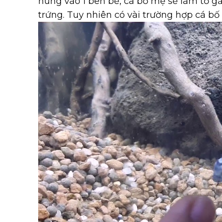
nung vào 1 bên bể, cá bố mẹ sẽ làm tổ g
trứng. Tuy nhiên có vài trường hợp cá bố