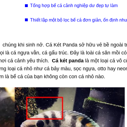
Tổng hợp bể cá cảnh nghiệp dư đẹp tự làm
Thiết lập một bộ lọc bể cá đơn giản, ổn định như
nào?
 chúng khi sinh nở. Cá Két Panda sở hữu vẻ bề ngoài t
i là cá ngựa vằn, cá gấu trúc. Đây là loài cá săn mồi c
hơi cá cảnh yêu thích.
Cá két panda
là một loại cá vô 
g loại cá nhỏ như cá bảy màu, sọc ngựa, otto hay neo
êm là bể cá của bạn không còn con cá nhỏ nào.