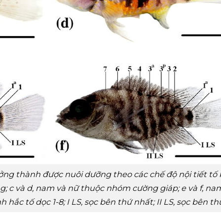
rưởng thành được nuôi dưỡng theo các chế độ nội tiết tố
g; c và d, nam và nữ thuộc nhóm cường giáp; e và f, na
hắc tố dọc 1-8; I LS, sọc bên thứ nhất; II LS, sọc bên th