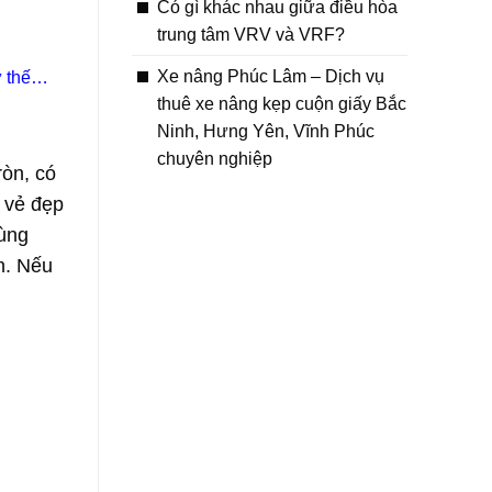
Có gì khác nhau giữa điều hòa
trung tâm VRV và VRF?
Xe nâng Phúc Lâm – Dịch vụ
 thế
thuê xe nâng kẹp cuộn giấy Bắc
Ninh, Hưng Yên, Vĩnh Phúc
chuyên nghiệp
ròn, có
ó vẻ đẹp
cùng
n. Nếu