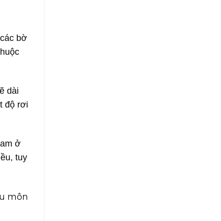
 các bờ
thuộc
ẽ dài
 độ rơi
 cam ở
ều, tuy
hậu môn