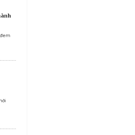
thành
g đem
mới