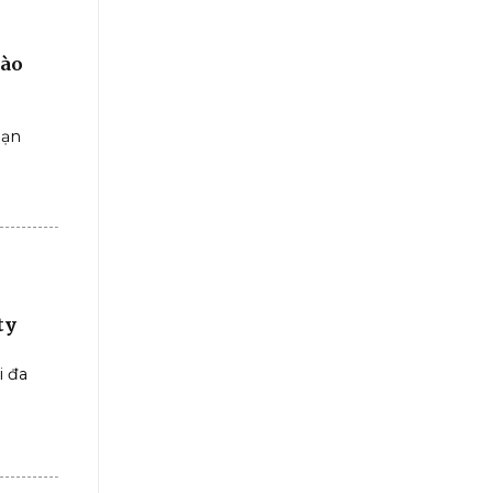
vào
bạn
ty
i đa