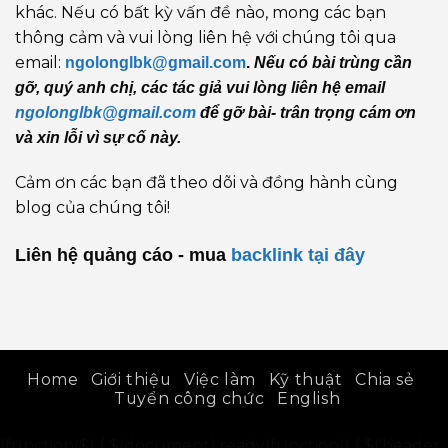
khác. Nếu có bất kỳ vấn đề nào, mong các bạn
thông cảm và vui lòng liên hệ với chúng tôi qua
email:
ngolonglbk@gmail.com
.
Nếu có bài trùng cần
gỡ, quý anh chị, các tác giả vui lòng liên hệ email
ngolonglbk@gmail.com
để gỡ bài- trân trọng cám ơn
và xin lỗi vì sự cố này.
Cảm ơn các bạn đã theo dõi và đồng hành cùng
blog của chúng tôi!
Liên hệ quảng cáo - mua
backlink
tại đây
Home
Giới thiệu
Việc làm
Kỹ thuật
Chia sẻ
Tuyển công chức
English
(function($) { $(document).ready(function() { $('header