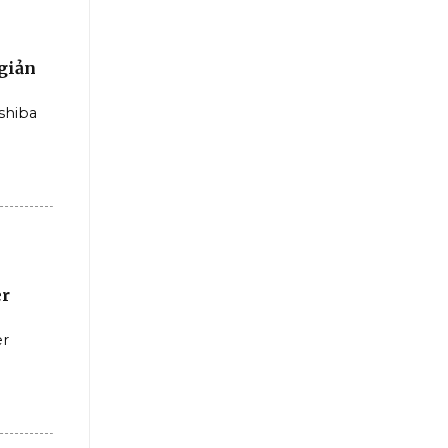
giản
shiba
er
er