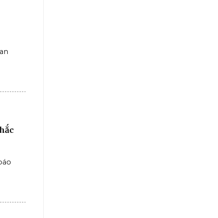
can
khắc
báo