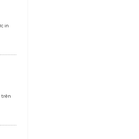
c in
 trên