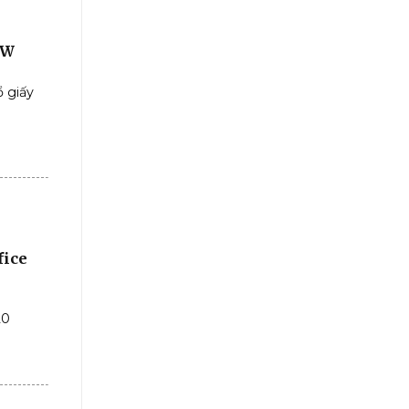
DW
 giấy
fice
20