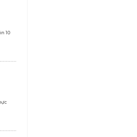
in 10
mực