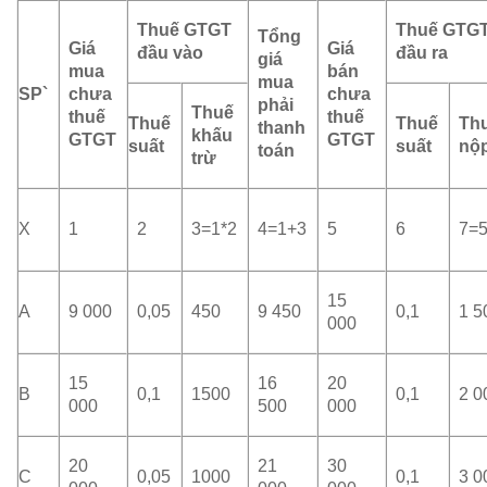
Thuế GTGT
Thuế GTG
Tổng
Giá
Giá
đầu vào
đầu ra
giá
mua
bán
mua
SP`
chưa
chưa
phải
Thuế
thuế
thuế
Thuế
Thuế
Th
thanh
khấu
GTGT
GTGT
suất
suất
nộ
toán
trừ
X
1
2
3=1*2
4=1+3
5
6
7=5
15
A
9 000
0,05
450
9 450
0,1
1 5
000
15
16
20
B
0,1
1500
0,1
2 0
000
500
000
20
21
30
C
0,05
1000
0,1
3 0