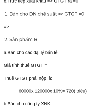
b.Trực tiếp xuất khẩu => GTGT ra =0
Bán cho DN chế suất => GTGT =0
=>
Sản phẩm B
a.Bán cho các đại lý bán lẻ
Giá tính thuế GTGT =
Thuế GTGT phải nộp là:
60000x 120000x 10%= 720( triệu)
b.Bán cho công ty XNK: