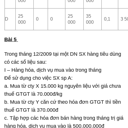
000
000
000
25
25
35
D
0
0
0,1
3 5
000
000
000
Bài 5
Trong tháng 12/2009 tại một DN SX hàng tiêu dùng
có các số liệu sau:
I – Hàng hóa, dịch vụ mua vào trong tháng
Để sử dụng cho việc SX sp A:
a. Mua từ cty X 15.000 kg nguyên liệu với giá chưa
thuế GTGT là 70.000đ/kg
b. Mua từ cty Y căn cứ theo hóa đơn GTGT thì tiền
thuế GTGT là 370.000đ
c. Tập hợp các hóa đơn bán hàng trong tháng trị giá
hàng hóa, dich vụ mua vào là 500.000.000đ