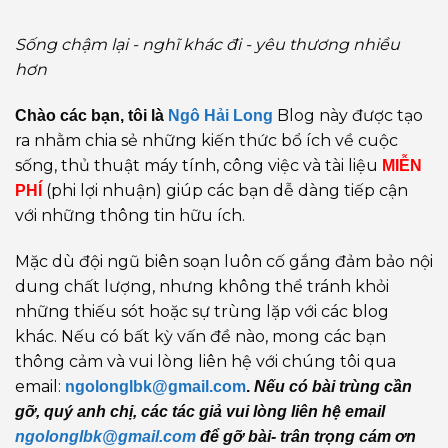
Sống chậm lại - nghĩ khác đi - yêu thương nhiều
hơn
Blog này được tạo
Chào các bạn, tôi là
Ngô Hải Long
ra nhằm chia sẻ những kiến thức bổ ích về cuộc
sống, thủ thuật máy tính, công việc và tài liệu
MIỄN
(phi lợi nhuận) giúp các bạn dễ dàng tiếp cận
PHÍ
với những thông tin hữu ích.
Mặc dù đội ngũ biên soạn luôn cố gắng đảm bảo nội
dung chất lượng, nhưng không thể tránh khỏi
những thiếu sót hoặc sự trùng lặp với các blog
khác. Nếu có bất kỳ vấn đề nào, mong các bạn
thông cảm và vui lòng liên hệ với chúng tôi qua
email:
ngolonglbk@gmail.com
.
Nếu có bài trùng cần
gỡ, quý anh chị, các tác giả vui lòng liên hệ email
ngolonglbk@gmail.com
để gỡ bài- trân trọng cám ơn