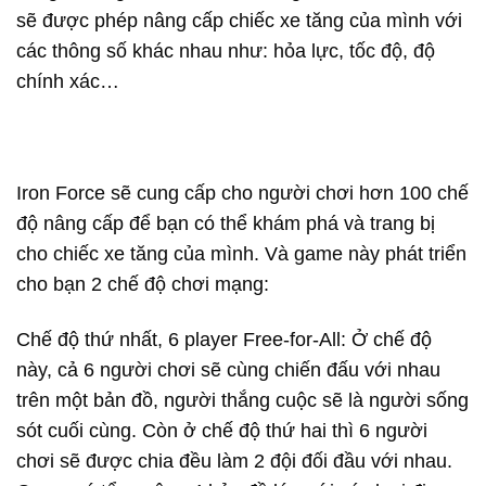
sẽ được phép nâng cấp chiếc xe tăng của mình với
các thông số khác nhau như: hỏa lực, tốc độ, độ
chính xác…
Iron Force sẽ cung cấp cho người chơi hơn 100 chế
độ nâng cấp để bạn có thể khám phá và trang bị
cho chiếc xe tăng của mình. Và game này phát triển
cho bạn 2 chế độ chơi mạng:
Chế độ thứ nhất, 6 player Free-for-All: Ở chế độ
này, cả 6 người chơi sẽ cùng chiến đấu với nhau
trên một bản đồ, người thắng cuộc sẽ là người sống
sót cuối cùng. Còn ở chế độ thứ hai thì 6 người
chơi sẽ được chia đều làm 2 đội đối đầu với nhau.