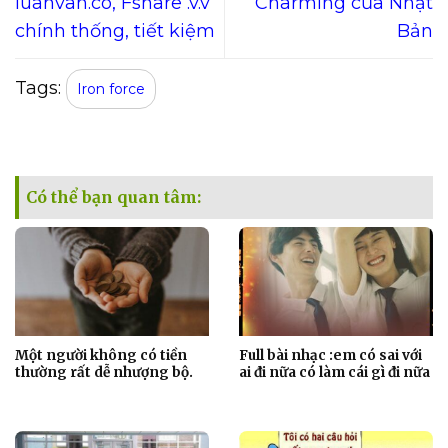
luanvan.co, Fshare .v.v
Charming của Nhật
chính thống, tiết kiệm
Bản
Tags:
Iron force
Có thể bạn quan tâm:
Một người không có tiền
Full bài nhạc :em có sai với
thường rất dễ nhượng bộ.
ai đi nữa có làm cái gì đi nữa