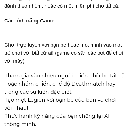
đánh theo nhóm, hoặc có một miễn phí cho tất cả.
Các tính năng Game
Chơi trực tuyến với bạn bè hoặc một mình vào một
trò chơi với bất cứ ai! (game có sẵn các bot để chơi
với máy)
Tham gia vào nhiều người miễn phí cho tất cả
hoặc nhóm chiến, chế độ Deathmatch hay
trong các sự kiện đặc biệt.
Tạo một Legion với bạn bè của bạn và chơi
với nhau!
Thực hành kỹ năng của bạn chống lại AI
thông minh.