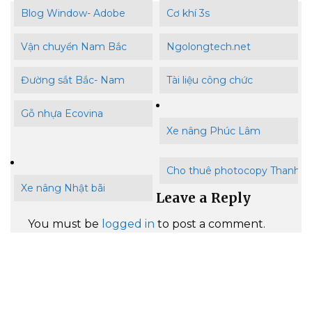
Blog Window- Adobe
Cơ khí 3s
Vận chuyển Nam Bắc
Ngolongtech.net
Đường sắt Bắc- Nam
Tài liệu công chức
Gỗ nhựa Ecovina
Xe nâng Phúc Lâm
Cho thuê photocopy Thanh B
Xe nâng Nhật bãi
Leave a Reply
You must be
logged in
to post a comment.