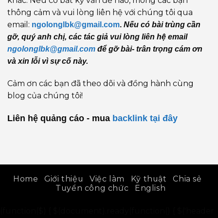
khác. Nếu có bất kỳ vấn đề nào, mong các bạn
thông cảm và vui lòng liên hệ với chúng tôi qua
email:
ngolonglbk@gmail.com
.
Nếu có bài trùng cần
gỡ, quý anh chị, các tác giả vui lòng liên hệ email
ngolonglbk@gmail.com
để gỡ bài- trân trọng cám ơn
và xin lỗi vì sự cố này.
Cảm ơn các bạn đã theo dõi và đồng hành cùng
blog của chúng tôi!
Liên hệ quảng cáo - mua
backlink
tại đây
Home
Giới thiệu
Việc làm
Kỹ thuật
Chia sẻ
Tuyển công chức
English
(function($) { $(document).ready(function() { $('header