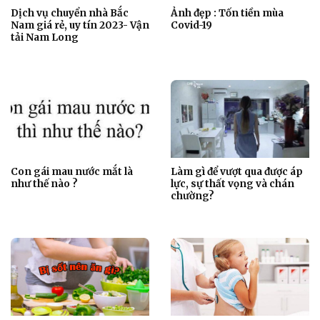
Dịch vụ chuyển nhà Bắc
Ảnh đẹp : Tốn tiền mùa
Nam giá rẻ, uy tín 2023- Vận
Covid-19
tải Nam Long
Con gái mau nước mắt là
Làm gì để vượt qua được áp
như thế nào ?
lực, sự thất vọng và chán
chường?