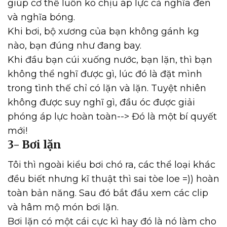
giúp cơ thể luôn ko chịu áp lực cả nghĩa đen
và nghĩa bóng.
Khi bơi, bộ xương của bạn không gánh kg
nào, bạn đúng như đang bay.
Khi đầu bạn cúi xuống nước, bạn lặn, thì bạn
không thể nghĩ được gì, lúc đó là đặt mình
trong tình thế chỉ có lặn và lặn. Tuyệt nhiên
không được suy nghĩ gì, đầu óc được giải
phóng áp lực hoàn toàn--> Đó là một bí quyết
mới!
3- Bơi lặn
Tôi thì ngoài kiểu bơi chó ra, các thể loại khác
đều biết nhưng kĩ thuật thì sai tòe loe =)) hoàn
toàn bản năng. Sau đó bắt đầu xem các clip
và hâm mộ món bơi lặn.
Bơi lặn có một cái cực kì hay đó là nó làm cho