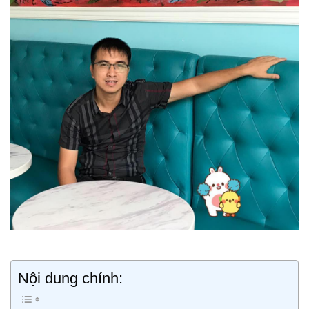
Nội dung chính: