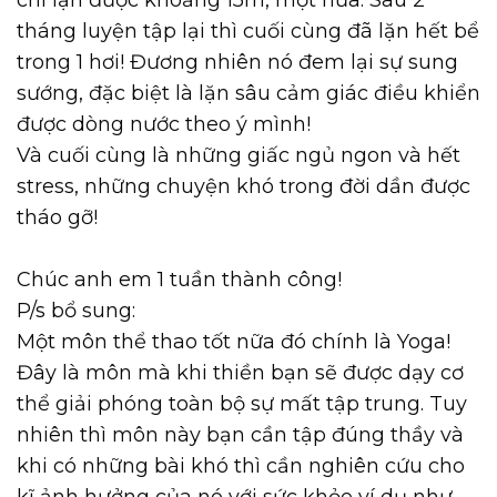
chỉ lặn được khoảng 15m, một nửa. Sau 2
tháng luyện tập lại thì cuối cùng đã lặn hết bể
trong 1 hơi! Đương nhiên nó đem lại sự sung
sướng, đặc biệt là lặn sâu cảm giác điều khiển
được dòng nước theo ý mình!
Và cuối cùng là những giấc ngủ ngon và hết
stress, những chuyện khó trong đời dần được
tháo gỡ!
Chúc anh em 1 tuần thành công!
P/s bổ sung:
Một môn thể thao tốt nữa đó chính là Yoga!
Đây là môn mà khi thiền bạn sẽ được dạy cơ
thể giải phóng toàn bộ sự mất tập trung. Tuy
nhiên thì môn này bạn cần tập đúng thầy và
khi có những bài khó thì cần nghiên cứu cho