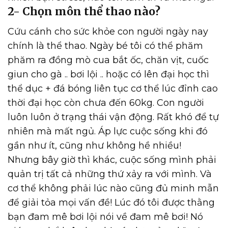
2- Chọn môn thể thao nào?
Cứu cánh cho sức khỏe con người ngày nay
chính là thể thao. Ngày bé tôi có thể phăm
phăm ra đồng mò cua bắt ốc, chăn vịt, cuốc
giun cho gà .. bơi lội .. hoặc có lên đại học thì
thể dục + đá bóng liên tục cơ thể lúc đỉnh cao
thời đại học còn chưa đến 60kg. Con người
luôn luôn ở trạng thái vận động. Rất khó để tự
nhiên mà mất ngủ. Áp lực cuộc sống khi đó
gần như ít, cũng như không hề nhiều!
Nhưng bây giờ thì khác, cuộc sống mình phải
quản trị tất cả những thứ xảy ra với mình. Và
cơ thể không phải lúc nào cũng đủ minh mẫn
để giải tỏa mọi vấn đề! Lúc đó tôi được thằng
bạn đam mê bơi lội nói về đam mê bơi! Nó