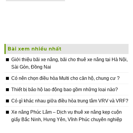
Bài xem nhiều nhất
Giới thiệu bãi xe nâng, bãi cho thuê xe nâng tại Hà Nội,
Sài Gòn, Đồng Nai
Có nên chọn điều hòa Multi cho căn hộ, chung cư ?
Thiết bị bảo hộ lao động bao gồm những loại nào?
Có gì khác nhau giữa điều hòa trung tâm VRV và VRF?
Xe nâng Phúc Lâm – Dịch vụ thuê xe nâng kẹp cuộn
giấy Bắc Ninh, Hưng Yên, Vĩnh Phúc chuyên nghiệp