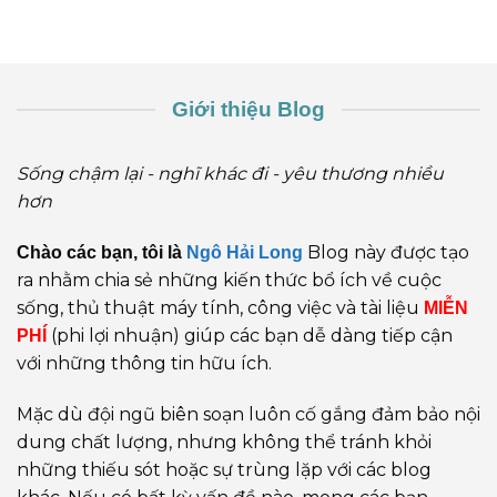
Giới thiệu Blog
Sống chậm lại - nghĩ khác đi - yêu thương nhiều
hơn
Blog này được tạo
Chào các bạn, tôi là
Ngô Hải Long
ra nhằm chia sẻ những kiến thức bổ ích về cuộc
sống, thủ thuật máy tính, công việc và tài liệu
MIỄN
(phi lợi nhuận) giúp các bạn dễ dàng tiếp cận
PHÍ
với những thông tin hữu ích.
Mặc dù đội ngũ biên soạn luôn cố gắng đảm bảo nội
dung chất lượng, nhưng không thể tránh khỏi
những thiếu sót hoặc sự trùng lặp với các blog